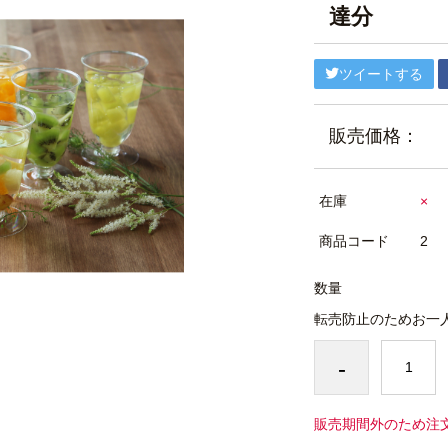
達分
ツイートする
販売価格：
在庫
×
商品コード
2
数量
転売防止のためお一
-
販売期間外のため注