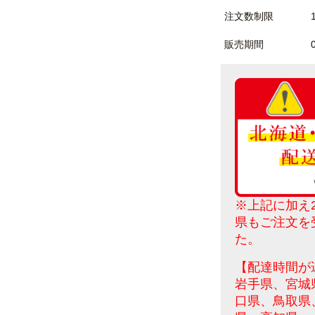
注文数制限
販売期間
※上記に加え2
県も
ご注文を
た。
【配達時間が
岩手県、宮城
口県、鳥取県